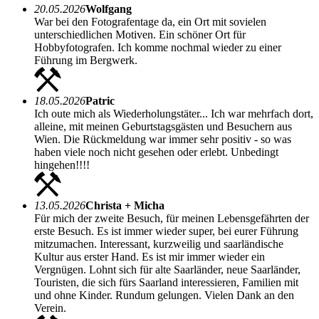
20.05.2026
Wolfgang
War bei den Fotografentage da, ein Ort mit sovielen
unterschiedlichen Motiven. Ein schöner Ort für
Hobbyfotografen. Ich komme nochmal wieder zu einer
Führung im Bergwerk.
18.05.2026
Patric
Ich oute mich als Wiederholungstäter... Ich war mehrfach dort,
alleine, mit meinen Geburtstagsgästen und Besuchern aus
Wien. Die Rückmeldung war immer sehr positiv - so was
haben viele noch nicht gesehen oder erlebt. Unbedingt
hingehen!!!!
13.05.2026
Christa + Micha
Für mich der zweite Besuch, für meinen Lebensgefährten der
erste Besuch. Es ist immer wieder super, bei eurer Führung
mitzumachen. Interessant, kurzweilig und saarländische
Kultur aus erster Hand. Es ist mir immer wieder ein
Vergnügen. Lohnt sich für alte Saarländer, neue Saarländer,
Touristen, die sich fürs Saarland interessieren, Familien mit
und ohne Kinder. Rundum gelungen. Vielen Dank an den
Verein.