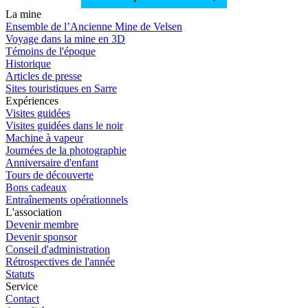
La mine
Ensemble de l’Ancienne Mine de Velsen
Voyage dans la mine en 3D
Témoins de l'époque
Historique
Articles de presse
Sites touristiques en Sarre
Expériences
Visites guidées
Visites guidées dans le noir
Machine à vapeur
Journées de la photographie
Anniversaire d'enfant
Tours de découverte
Bons cadeaux
Entraînements opérationnels
L'association
Devenir membre
Devenir sponsor
Conseil d'administration
Rétrospectives de l'année
Statuts
Service
Contact