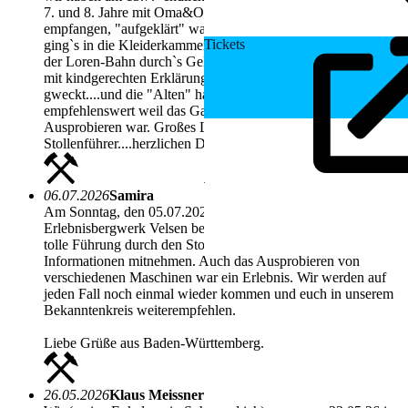
7. und 8. Jahre mit Oma&Opa ...freudlich wurden wir
empfangen, "aufgeklärt" was wir sehen werden und dann
Tickets
ging`s in die Kleiderkammer zu Helm und Jacke....dann mit
der Loren-Bahn durch`s Gelände .....hinein ins Abenteuer,
mit kindgerechten Erklärungen war das Interesse der Kid`s
gweckt....und die "Alten" haben viel dazu gelernt! Absolut
empfehlenswert weil das Ganze auch echt zum Anfassen und
Ausprobieren war. Großes Lob an unseren geduldigen
Stollenführer....herzlichen Dank und weiterhin "Glück auf"
06.07.2026
Samira
Am Sonntag, den 05.07.2026 durften wir zu viert das
Erlebnisbergwerk Velsen besuchen. Wir hatten eine super
tolle Führung durch den Stollen und konnten viele neue
Informationen mitnehmen. Auch das Ausprobieren von
verschiedenen Maschinen war ein Erlebnis. Wir werden auf
jeden Fall noch einmal wieder kommen und euch in unserem
Bekanntenkreis weiterempfehlen.
Liebe Grüße aus Baden-Württemberg.
26.05.2026
Klaus Meissner