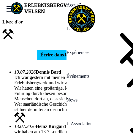
Accueil
Livre d'or
La Mine
Expériences
Écrire dans le livre d'or
13.07.2026
Dennis Bard
Événements
Ich war gestern mit meinen beiden Jungs zu Gast im
Erlebnisbergwerk und wir waren alle drei begeistert!
Wir hatten eine großartige, kurzweilige und sehr lehrreiche
Führung durch diesen besonderen Ort. Man merkt den
Menschen dort an, dass sie lieben, was sie tun.
News
Wer saarländische Geschichte zum Anfassen erleben will, der
ist hier definitiv an der richtigen Adresse!
L’Association
13.07.2026
Heinz Burgard
wir haben am 13.7. -endlich- das Bergwerk besucht 2Jungs