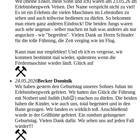
Wir (meine Enkel, mein Sohn und ich) waren am 23.05.26 im
Erlebnisbergwerk Velsen. Der Name verspricht nicht zu viel!
Es ist ein Erlebnis die vielen Maschinen im Lehrstollen zu
sehen und auch teilweise bedienen zu dürfen. So bekommt
man einen ganz anderen Eindruck! Die beiden Jungs waren
auch sehr angetan - selber machen ist halt was anderes als nur
angucken - wir "begreifen". Vielen Dank an Herrn Schrader
für die tolle Führung, die Zeit verging wie im Flug.
Kann man nur empfehlen! Und eh ich es vergesse, wir
kommen bestimmt mal wieder, spätestens wenn die
Fördermaschine wieder läuft. Glück auf
24.05.2026
Becker Dominik
Wir haben gestern den Geburtstag unseres Sohnes Julian im
Erlebnisbergwerk gefeiert. Wir hatten das Glück die Führung
mit Norbert und Judith (Juli😉) machen zu dürfen. Die beiden
haben die Kinder, wie auch uns, total begeistert und in den
Bann gezogen. Wir fanden es wirklich toll. Anschließend
wurde in der Grillhütte gefeiert. Ein rundum gelungener
Geburtstag. Vielen Dank dafür. Wir sehen uns auf jeden Fall
wieder!!!