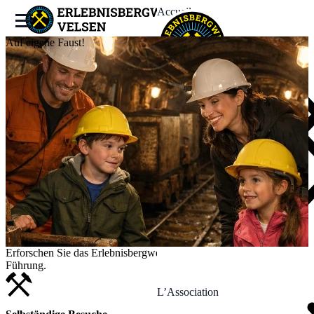
Accueil
Auf eigene Faust!
La Mine
Expériences
Événements
News
Erforschen Sie das Erlebnisbergwerk auf eigene Faust, ohne
Führung.
L’Association