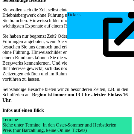
Selbständige Besuche
Sie wollen sich die Zeit selbst einteilen? Besuchen Sie das
Tickets
Erlebnisbergwerk ohne Führung und lassen sich überall die Zeit, die
Sie brauchen. Hinweisschilder und ein Plan erläutern die
wichtigsten Exponate auf einem Rundgang.
Sie haben nur begrenzt Zeit? Oder es werden gerade dann keine
Führungen angeboten, wenn Sie vorbeikommen wollen? Dann
besuchen Sie uns dennoch und erkunden Sie das Erlebnisbergwerk
ohne Führung. Hinweisschilder erklären Ihnen die Exponate. Auf
einem Rundkurs können Sie die wichtigsten Stationen des
Bergwerks kennenlernen. Und vielleicht haben wir ja gerade dann
Ihr Interesse geweckt, sich das nochmal in Ruhe von einem
Zeitzeugen erklären und im Rahmen einer Führung auch in Betrieb
vorführen zu lassen.
Selbständige Besuche bieten wir zu besonderen Zeiten, z.B. in den
Schulferien an.
Beginn ist immer um 13 Uhr - letzter Einlass 16
Uhr.
Infos auf einen Blick
Termine
Siehe unter Termine. In den Oster-Sommer und Herbstferien.
Preis (nur Barzahlung, keine Online-Tickets)