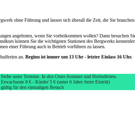
ergwerk ohne Führung und lassen sich überall die Zeit, die Sie brauchen
hrungen angeboten, wenn Sie vorbeikommen wollen? Dann besuchen Si
dkurs können Sie die wichtigsten Stationen des Bergwerks kennenlerne
en einer Führung auch in Betrieb vorführen zu lassen.
hulferien an.
Beginn ist immer um 13 Uhr - letzter Einlass 16 Uhr.
Siehe unter Termine. In den Oster-Sommer und Herbstferien.
Erwachsene 8 € - Kinder 5 € (unter 6 Jahre freier Eintritt)
gültig für den einmaligen Besuch