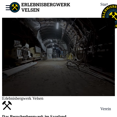
Start
Ein Denkmal des saarländischen Bergbaus
Bergwerk
Erleben
Termine
News
Erlebnisbergwerk Velsen
Verein
Das Besucherbergwerk im Saarland