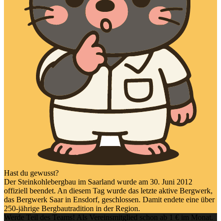
Hast du gewusst?
Der Steinkohlebergbau im Saarland wurde am 30. Juni 2012
offiziell beendet. An diesem Tag wurde das letzte aktive Bergwerk,
das Bergwerk Saar in Ensdorf, geschlossen. Damit endete eine über
250-jährige Bergbautradition in der Region.
Werde Teil des Teams! Als Vereinsmitglied schon ab 1 € im Monat.