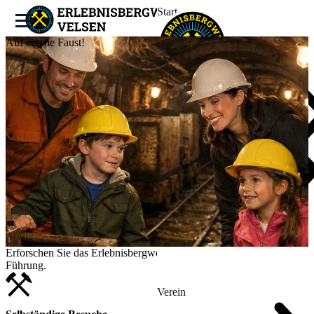
Start
Auf eigene Faust!
Bergwerk
Erleben
Termine
News
Erforschen Sie das Erlebnisbergwerk auf eigene Faust, ohne
Führung.
Verein