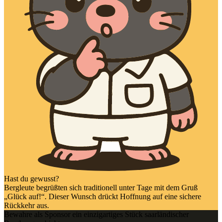
Hast du gewusst?
Bergleute begrüßten sich traditionell unter Tage mit dem Gruß
„Glück auf!“. Dieser Wunsch drückt Hoffnung auf eine sichere
Rückkehr aus.
Bewahre als Sponsor ein einzigartiges Stück saarländischer