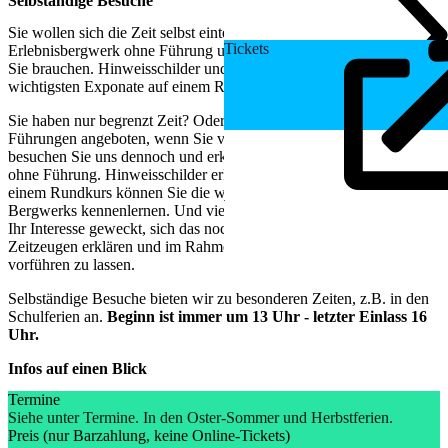
Selbständige Besuche
Sie wollen sich die Zeit selbst einteilen? Besuchen Sie das
Tickets
Erlebnisbergwerk ohne Führung und lassen sich überall die Zeit, die
Sie brauchen. Hinweisschilder und ein Plan erläutern die
wichtigsten Exponate auf einem Rundgang.
Sie haben nur begrenzt Zeit? Oder es werden gerade dann keine
Führungen angeboten, wenn Sie vorbeikommen wollen? Dann
besuchen Sie uns dennoch und erkunden Sie das Erlebnisbergwerk
ohne Führung. Hinweisschilder erklären Ihnen die Exponate. Auf
einem Rundkurs können Sie die wichtigsten Stationen des
Bergwerks kennenlernen. Und vielleicht haben wir ja gerade dann
Ihr Interesse geweckt, sich das nochmal in Ruhe von einem
Zeitzeugen erklären und im Rahmen einer Führung auch in Betrieb
vorführen zu lassen.
Selbständige Besuche bieten wir zu besonderen Zeiten, z.B. in den
Schulferien an.
Beginn ist immer um 13 Uhr - letzter Einlass 16
Uhr.
Infos auf einen Blick
Termine
Siehe unter Termine. In den Oster-Sommer und Herbstferien.
Preis (nur Barzahlung, keine Online-Tickets)