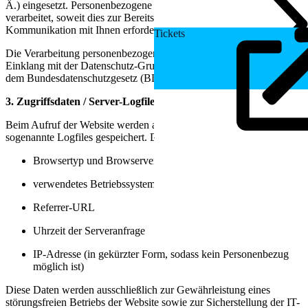
Ä.) eingesetzt. Personenbezogene Daten werden ausschließlich
verarbeitet, soweit dies zur Bereitstellung der Website oder zur
Kommunikation mit Ihnen erforderlich ist.
Tickets
Die Verarbeitung personenbezogener Daten erfolgt stets im
Einklang mit der Datenschutz-Grundverordnung (DSGVO) und
dem Bundesdatenschutzgesetz (BDSG).
3. Zugriffsdaten / Server-Logfiles
Beim Aufruf der Website werden automatisch durch den Webserver
sogenannte Logfiles gespeichert. Diese enthalten unter anderem:
Browsertyp und Browserversion
verwendetes Betriebssystem
Referrer-URL
Uhrzeit der Serveranfrage
IP-Adresse (in gekürzter Form, sodass kein Personenbezug
möglich ist)
Diese Daten werden ausschließlich zur Gewährleistung eines
störungsfreien Betriebs der Website sowie zur Sicherstellung der IT-