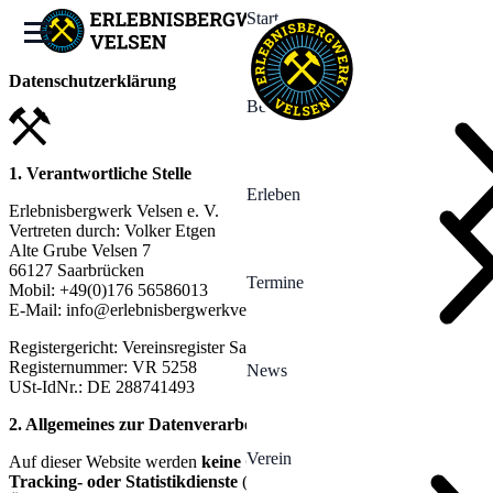
Start
Datenschutzerklärung
Bergwerk
1. Verantwortliche Stelle
Erleben
Erlebnisbergwerk Velsen e. V.
Vertreten durch: Volker Etgen
Alte Grube Velsen 7
66127 Saarbrücken
Termine
Mobil: +49(0)176 56586013
E-Mail: info@erlebnisbergwerkvelsen.de
Registergericht: Vereinsregister Saarbrücken
Registernummer: VR 5258
News
USt-IdNr.: DE 288741493
2. Allgemeines zur Datenverarbeitung
Verein
Auf dieser Website werden
keine Cookies gesetzt
und
keine
Tracking- oder Statistikdienste
(wie Google Analytics, Matomo o.