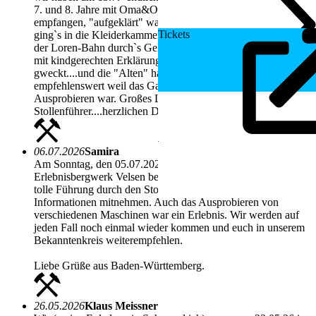
7. und 8. Jahre mit Oma&Opa ...freudlich wurden wir
empfangen, "aufgeklärt" was wir sehen werden und dann
Tickets
ging`s in die Kleiderkammer zu Helm und Jacke....dann mit
der Loren-Bahn durch`s Gelände .....hinein ins Abenteuer,
mit kindgerechten Erklärungen war das Interesse der Kid`s
gweckt....und die "Alten" haben viel dazu gelernt! Absolut
empfehlenswert weil das Ganze auch echt zum Anfassen und
Ausprobieren war. Großes Lob an unseren geduldigen
Stollenführer....herzlichen Dank und weiterhin "Glück auf"
06.07.2026
Samira
Am Sonntag, den 05.07.2026 durften wir zu viert das
Erlebnisbergwerk Velsen besuchen. Wir hatten eine super
tolle Führung durch den Stollen und konnten viele neue
Informationen mitnehmen. Auch das Ausprobieren von
verschiedenen Maschinen war ein Erlebnis. Wir werden auf
jeden Fall noch einmal wieder kommen und euch in unserem
Bekanntenkreis weiterempfehlen.
Liebe Grüße aus Baden-Württemberg.
26.05.2026
Klaus Meissner