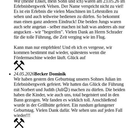
Wir (meine Enkel, mein Sohn und ich) waren am 23.05.26 im
Erlebnisbergwerk Velsen. Der Name verspricht nicht zu viel!
Es ist ein Erlebnis die vielen Maschinen im Lehrstollen zu
sehen und auch teilweise bedienen zu dürfen. So bekommt
man einen ganz anderen Eindruck! Die beiden Jungs waren
auch sehr angetan - selber machen ist halt was anderes als nur
angucken - wir "begreifen". Vielen Dank an Herrn Schrader
für die tolle Führung, die Zeit verging wie im Flug.
Kann man nur empfehlen! Und eh ich es vergesse, wir
kommen bestimmt mal wieder, spätestens wenn die
Fördermaschine wieder läuft. Glück auf
24.05.2026
Becker Dominik
Wir haben gestern den Geburtstag unseres Sohnes Julian im
Erlebnisbergwerk gefeiert. Wir hatten das Glück die Führung
mit Norbert und Judith (Juli😉) machen zu dürfen. Die beiden
haben die Kinder, wie auch uns, total begeistert und in den
Bann gezogen. Wir fanden es wirklich toll. Anschließend
wurde in der Grillhütte gefeiert. Ein rundum gelungener
Geburtstag. Vielen Dank dafür. Wir sehen uns auf jeden Fall
wieder!!!