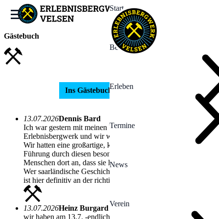
Start
Gästebuch
Bergwerk
Erleben
Ins Gästebuch schreiben
13.07.2026
Dennis Bard
Termine
Ich war gestern mit meinen beiden Jungs zu Gast im
Erlebnisbergwerk und wir waren alle drei begeistert!
Wir hatten eine großartige, kurzweilige und sehr lehrreiche
Führung durch diesen besonderen Ort. Man merkt den
Menschen dort an, dass sie lieben, was sie tun.
News
Wer saarländische Geschichte zum Anfassen erleben will, der
ist hier definitiv an der richtigen Adresse!
Verein
13.07.2026
Heinz Burgard
wir haben am 13.7. -endlich- das Bergwerk besucht 2Jungs