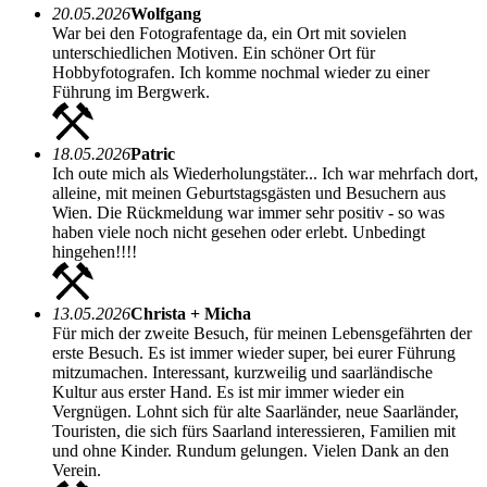
20.05.2026
Wolfgang
War bei den Fotografentage da, ein Ort mit sovielen
unterschiedlichen Motiven. Ein schöner Ort für
Hobbyfotografen. Ich komme nochmal wieder zu einer
Führung im Bergwerk.
18.05.2026
Patric
Ich oute mich als Wiederholungstäter... Ich war mehrfach dort,
alleine, mit meinen Geburtstagsgästen und Besuchern aus
Wien. Die Rückmeldung war immer sehr positiv - so was
haben viele noch nicht gesehen oder erlebt. Unbedingt
hingehen!!!!
13.05.2026
Christa + Micha
Für mich der zweite Besuch, für meinen Lebensgefährten der
erste Besuch. Es ist immer wieder super, bei eurer Führung
mitzumachen. Interessant, kurzweilig und saarländische
Kultur aus erster Hand. Es ist mir immer wieder ein
Vergnügen. Lohnt sich für alte Saarländer, neue Saarländer,
Touristen, die sich fürs Saarland interessieren, Familien mit
und ohne Kinder. Rundum gelungen. Vielen Dank an den
Verein.