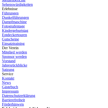
Medienberichte
Sehenswürdigkeiten
Erlebnisse
Führungen
Dunkelführungen
Dampfmaschine
Fotografentage
Kindergeburtstag
Entdeckertouren
Gutscheine
Einsatztraining
Der Verein
Mitglied werden
Sponsor werden
Vorstand
Jahresrückblicke
Satzung
Service
Kontakt
News
Gästebuch
Impressum
Datenschutzerklärung
Barrierefreiheit
Förderhinweis