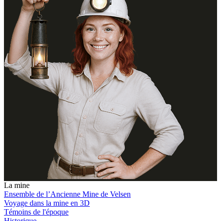
La mine
Ensemble de l’Ancienne Mine de Velsen
Voyage dans la mine en 3D
Témoins de l'époque
Historique