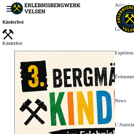
Accueil
Kinderfest
La Mine
Kinderfest
Expérienc
Événemen
News
L’Associa