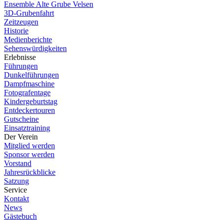
Ensemble Alte Grube Velsen
3D-Grubenfahrt
Zeitzeugen
Historie
Medienberichte
Sehenswürdigkeiten
Erlebnisse
Führungen
Dunkelführungen
Dampfmaschine
Fotografentage
Kindergeburtstag
Entdeckertouren
Gutscheine
Einsatztraining
Der Verein
Mitglied werden
Sponsor werden
Vorstand
Jahresrückblicke
Satzung
Service
Kontakt
News
Gästebuch