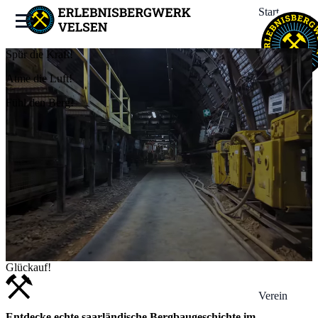
Start
Spür die Kraft!
Bergwerk
Atme die Luft!
Fühl den Berg!
Erleben
Termine
News
Glückauf!
Verein
Entdecke echte saarländische Bergbaugeschichte im