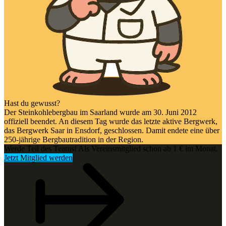
Hast du gewusst?
Der Steinkohlebergbau im Saarland wurde am 30. Juni 2012
offiziell beendet. An diesem Tag wurde das letzte aktive Bergwerk,
das Bergwerk Saar in Ensdorf, geschlossen. Damit endete eine über
250-jährige Bergbautradition in der Region.
Werde Teil des Teams! Als Vereinsmitglied schon ab 1 € im Monat.
Jetzt Mitglied werden