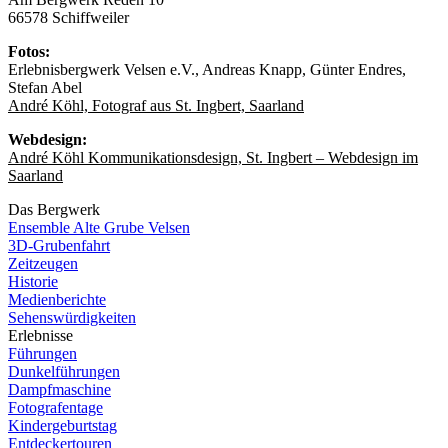
66578 Schiffweiler
Fotos:
Erlebnisbergwerk Velsen e.V., Andreas Knapp, Günter Endres,
Stefan Abel
André Köhl, Fotograf aus St. Ingbert, Saarland
Webdesign:
André Köhl Kommunikationsdesign, St. Ingbert – Webdesign im
Saarland
Das Bergwerk
Ensemble Alte Grube Velsen
3D-Grubenfahrt
Zeitzeugen
Historie
Medienberichte
Sehenswürdigkeiten
Erlebnisse
Führungen
Dunkelführungen
Dampfmaschine
Fotografentage
Kindergeburtstag
Entdeckertouren