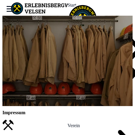
Start
Bergwerk
Erleben
Termine
News
Impressum
Verein