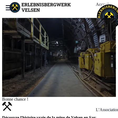
Accueil
Ressens la force !
La Mine
Respire l'air !
Ressens la montagne !
Expériences
Événements
News
Bonne chance !
L’Associatio
Découvre l'histoire vraie de la mine de Velsen en Sarre