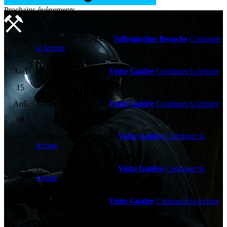
Prochains événements
Aoû
Vendredi, 07.08., 13:00
Selbständige Besuche
Continuer
la lecture
07
Aoû
Samedi, 15.08., 14:00
Visite Guidée
Continuer la lecture
15
Aoû
Samedi, 08.08., 14:00
Visite Guidée
Continuer la lecture
08
Aoû
Dimanche, 16.08., 14:00
Visite Guidée
Continuer la
lecture
16
Aoû
Dimanche, 09.08., 14:00
Visite Guidée
Continuer la
lecture
09
Aoû
Samedi, 22.08., 14:00
Visite Guidée
Continuer la lecture
22