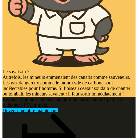
Le savais-tu ?
Autrefois, les mineurs emmenaient des canaris comme sauveteurs.
Les gaz dangereux comme le monoxyde de carbone sont
indétectables pour l’homme. Si l’oiseau cessait soudain de chanter
ou tombait, les mineurs savaient : il faut sortir immédiatement !
Rejoins l’équipe ! Deviens membre de l’association à partir de
seulement 1 € par mois.
Devenir membre maintenant