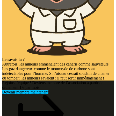
Le savais-tu ?
Autrefois, les mineurs emmenaient des canaris comme sauveteurs.
Les gaz dangereux comme le monoxyde de carbone sont
indétectables pour l’homme. Si l’oiseau cessait soudain de chanter
ou tombait, les mineurs savaient : il faut sortir immédiatement !
Rejoins l’équipe ! Deviens membre de l’association à partir de
seulement 1 € par mois.
Devenir membre maintenant