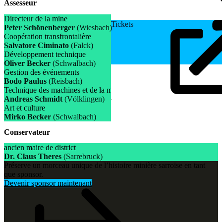
Assesseur
Directeur de la mine
Tickets
Peter Schönenberger
(Wiesbach)
Coopération transfrontalière
Salvatore Ciminato
(Falck)
Développement technique
Oliver Becker
(Schwalbach)
Gestion des événements
Bodo Paulus
(Reisbach)
Technique des machines et de la manutention
Andreas Schmidt
(Völklingen)
Art et culture
Mirko Becker
(Schwalbach)
Conservateur
ancien maire de district
Dr. Claus Theres
(Sarrebruck)
Préserve un morceau unique de l’histoire minière sarroise en tant
que sponsor.
Devenir sponsor maintenant