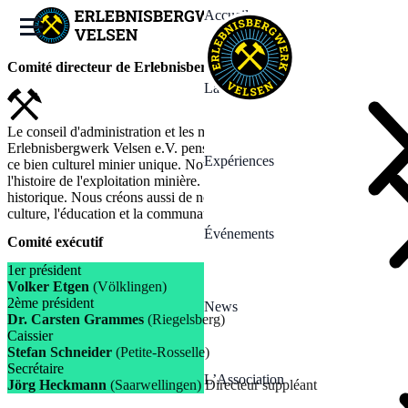
Accueil
Comité directeur de Erlebnisbergwerk Velsen e.V.
La Mine
Le conseil d'administration et les membres de l'association
Erlebnisbergwerk Velsen e.V. pensent que c'est important de garder
Expériences
ce bien culturel minier unique. Nous nous engageons à faire vivre
l'histoire de l'exploitation minière. Nous protégeons le patrimoine
historique. Nous créons aussi de nouvelles impulsions pour la
culture, l'éducation et la communauté.
Événements
Comité exécutif
1er président
Volker Etgen
(Völklingen)
2ème président
News
Dr. Carsten Grammes
(Riegelsberg)
Caissier
Stefan Schneider
(Petite-Rosselle)
Secrétaire
L’Association
Jörg Heckmann
(Saarwellingen) Directeur suppléant