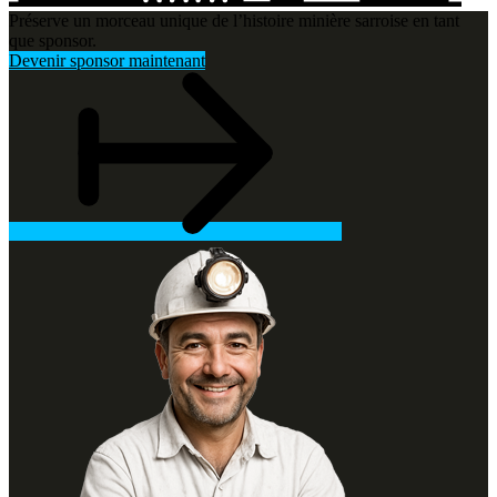
Préserve un morceau unique de l’histoire minière sarroise en tant
que sponsor.
Devenir sponsor maintenant