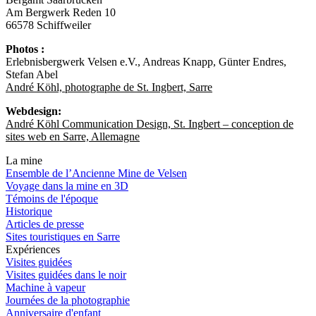
Am Bergwerk Reden 10
66578 Schiffweiler
Photos :
Erlebnisbergwerk Velsen e.V., Andreas Knapp, Günter Endres,
Stefan Abel
André Köhl, photographe de St. Ingbert, Sarre
Webdesign:
André Köhl Communication Design, St. Ingbert – conception de
sites web en Sarre, Allemagne
La mine
Ensemble de l’Ancienne Mine de Velsen
Voyage dans la mine en 3D
Témoins de l'époque
Historique
Articles de presse
Sites touristiques en Sarre
Expériences
Visites guidées
Visites guidées dans le noir
Machine à vapeur
Journées de la photographie
Anniversaire d'enfant