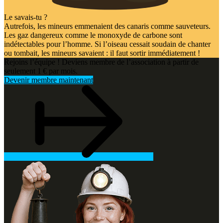
Le savais-tu ?
Autrefois, les mineurs emmenaient des canaris comme sauveteurs.
Les gaz dangereux comme le monoxyde de carbone sont
indétectables pour l’homme. Si l’oiseau cessait soudain de chanter
ou tombait, les mineurs savaient : il faut sortir immédiatement !
Rejoins l’équipe ! Deviens membre de l’association à partir de
seulement 1 € par mois.
Devenir membre maintenant