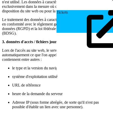
n'est utilisé. Les données à caractère personnel sont traitées
exclusivement dans la mesure où cela est nécessaire pour la mise à
disposition du site web ou pour la communication avec vous.
Tickets
Le traitement des données à caractère personnel s'effectue toujours
en conformité avec le règlement général sur la protection des
données (RGPD) et la loi fédérale sur la protection des données
(BDSG).
3. données d'accès / fichiers journaux du serveur
Lors de l'accès au site web, le serveur web enregistre
automatiquement ce que l'on appelle des fichiers journaux. Ceux-ci
contiennent entre autres :
le type et la version du navigateur
système d'exploitation utilisé
URL de référence
heure de la demande du serveur
Adresse IP (sous forme abrégée, de sorte qu'il n'est pas
possible d'établir un lien avec une personne).