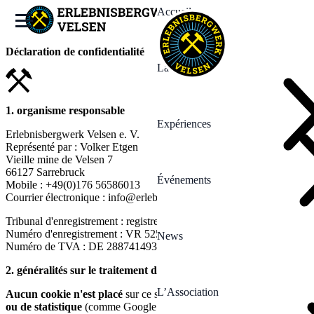
Accueil
Déclaration de confidentialité
La Mine
1. organisme responsable
Expériences
Erlebnisbergwerk Velsen e. V.
Représenté par : Volker Etgen
Vieille mine de Velsen 7
66127 Sarrebruck
Événements
Mobile : +49(0)176 56586013
Courrier électronique : info@erlebnisbergwerkvelsen.de
Tribunal d'enregistrement : registre des associations de Sarrebruck
Numéro d'enregistrement : VR 5258
News
Numéro de TVA : DE 288741493
2. généralités sur le traitement des données
L’Association
Aucun cookie n'est placé
sur ce site web et
aucun service de suivi
ou de statistique
(comme Google Analytics, Matomo ou autres)