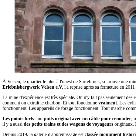
À Velsen, le quartier le plus à l'ouest de Sarrebruck, se trouve une min
Erlebnisbergwerk Velsen e.V.
l'a reprise après sa fermeture en 2011
La mine d'expérience est très spéciale. On n'y fait pas seulement des 
comment on extrait le charbon. Et tout fonctionne
vraiment
. Les cyl
fonctionnent. Les appareils de forage fonctionnent. Tout marche comme 
Les points forts
: un
puits original avec un câble pour remonter
, 
il y a aussi
des petits trains et des wagons de voyageurs
originaux. L
Depuis 2019, la galerie d'apprentissage est classée
monument histor